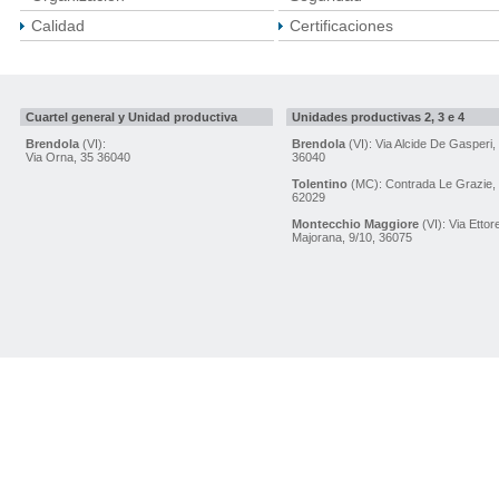
Calidad
Certificaciones
Cuartel general y Unidad productiva
Unidades productivas 2, 3 e 4
Brendola
(VI):
Brendola
(VI): Via Alcide De Gasperi,
Via Orna, 35 36040
36040
Tolentino
(MC): Contrada Le Grazie,
62029
Montecchio Maggiore
(VI): Via Ettor
Majorana, 9/10, 36075